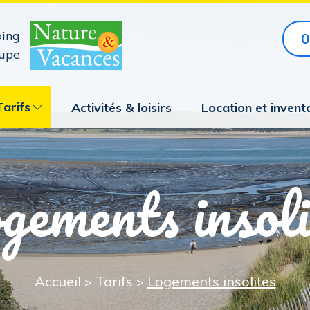
ing
0
upe
Tarifs
Activités & loisirs
Location et invent
gements insoli
Accueil
Tarifs
Logements insolites