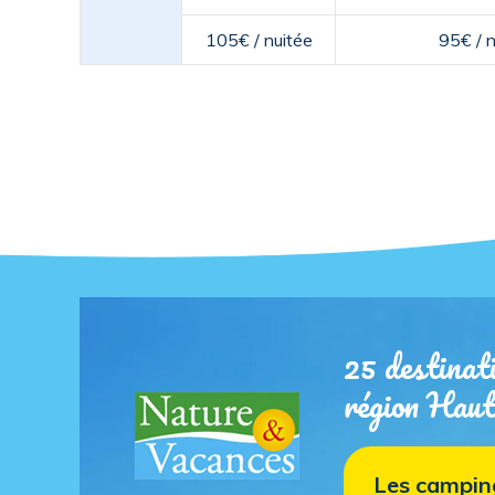
105€ / nuitée
95€ / n
25 destinati
région Hau
Les campin