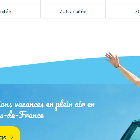
uitée
70€ / nuitée
70
ons vacances en plein air en
ts-de-France
gs