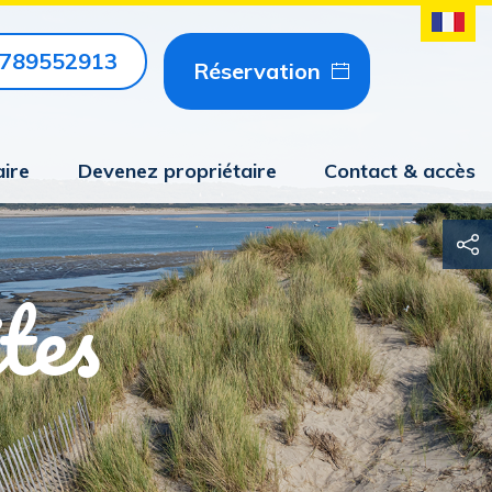
789552913
Réservation
aire
Devenez propriétaire
Contact & accès
tes